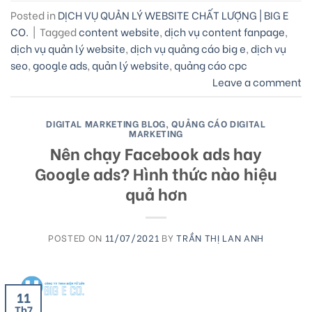
Posted in
DỊCH VỤ QUẢN LÝ WEBSITE CHẤT LƯỢNG | BIG E
CO.
|
Tagged
content website
,
dịch vụ content fanpage
,
dịch vụ quản lý website
,
dịch vụ quảng cáo big e
,
dịch vụ
seo
,
google ads
,
quản lý website
,
quảng cáo cpc
Leave a comment
DIGITAL MARKETING BLOG
,
QUẢNG CÁO DIGITAL
MARKETING
Nên chạy Facebook ads hay
Google ads? Hình thức nào hiệu
quả hơn
POSTED ON
11/07/2021
BY
TRẦN THỊ LAN ANH
11
Th7