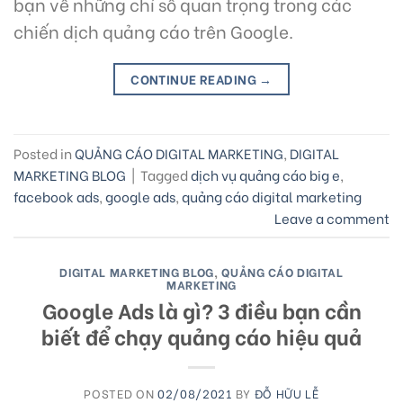
bạn về những chỉ số quan trọng trong các
chiến dịch quảng cáo trên Google.
CONTINUE READING
→
Posted in
QUẢNG CÁO DIGITAL MARKETING
,
DIGITAL
MARKETING BLOG
|
Tagged
dịch vụ quảng cáo big e
,
facebook ads
,
google ads
,
quảng cáo digital marketing
Leave a comment
DIGITAL MARKETING BLOG
,
QUẢNG CÁO DIGITAL
MARKETING
Google Ads là gì? 3 điều bạn cần
biết để chạy quảng cáo hiệu quả
POSTED ON
02/08/2021
BY
ĐỖ HỮU LỄ