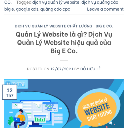
CO.
|
Tagged
dịch vụ quản lý website
,
dịch vụ quảng cáo
big e
,
google ads
,
quảng cáo cpc
Leave a comment
DỊCH VỤ QUẢN LÝ WEBSITE CHẤT LƯỢNG | BIG E CO.
Quản Lý Website là gì? Dịch Vụ
Quản Lý Website hiệu quả của
Big E Co.
POSTED ON
12/07/2021
BY
ĐỖ HỮU LỄ
12
Th7