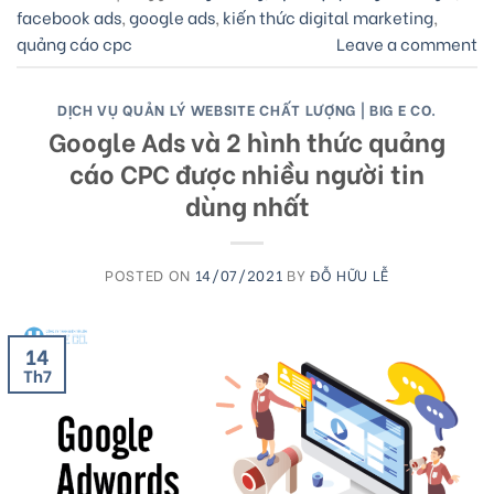
facebook ads
,
google ads
,
kiến thức digital marketing
,
quảng cáo cpc
Leave a comment
DỊCH VỤ QUẢN LÝ WEBSITE CHẤT LƯỢNG | BIG E CO.
Google Ads và 2 hình thức quảng
cáo CPC được nhiều người tin
dùng nhất
POSTED ON
14/07/2021
BY
ĐỖ HỮU LỄ
14
Th7