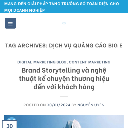
Skip
MANG ĐẾN GIẢI PHÁP TĂNG TRƯỞNG SỐ TOÀN DIỆN CHO
MỌI DOANH NGHIỆP
to
content
TAG ARCHIVES:
DỊCH VỤ QUẢNG CÁO BIG E
DIGITAL MARKETING BLOG
,
CONTENT MARKETING
Brand Storytelling và nghệ
thuật kể chuyện thương hiệu
đến với khách hàng
POSTED ON
30/01/2024
BY
NGUYỄN UYÊN
30