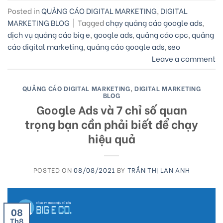
Posted in
QUẢNG CÁO DIGITAL MARKETING
,
DIGITAL
MARKETING BLOG
|
Tagged
chạy quảng cáo google ads
,
dịch vụ quảng cáo big e
,
google ads
,
quảng cáo cpc
,
quảng
cáo digital marketing
,
quảng cáo google ads
,
seo
Leave a comment
QUẢNG CÁO DIGITAL MARKETING
,
DIGITAL MARKETING
BLOG
Google Ads và 7 chỉ số quan
trọng bạn cần phải biết để chạy
hiệu quả
POSTED ON
08/08/2021
BY
TRẦN THỊ LAN ANH
08
Th8