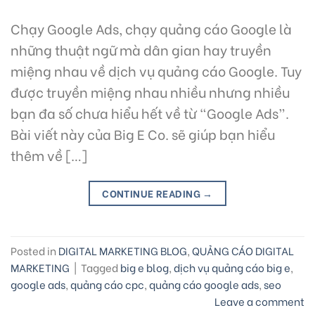
Chạy Google Ads, chạy quảng cáo Google là
những thuật ngữ mà dân gian hay truyền
miệng nhau về dịch vụ quảng cáo Google. Tuy
được truyền miệng nhau nhiều nhưng nhiều
bạn đa số chưa hiểu hết về từ “Google Ads”.
Bài viết này của Big E Co. sẽ giúp bạn hiểu
thêm về […]
CONTINUE READING
→
Posted in
DIGITAL MARKETING BLOG
,
QUẢNG CÁO DIGITAL
MARKETING
|
Tagged
big e blog
,
dịch vụ quảng cáo big e
,
google ads
,
quảng cáo cpc
,
quảng cáo google ads
,
seo
Leave a comment