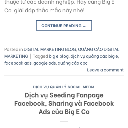
thuộc từ các doanh nghiệp. Hãy cùng Big E
Co. giải đáp thắc mắc này nhé!
CONTINUE READING
→
Posted in
DIGITAL MARKETING BLOG
,
QUẢNG CÁO DIGITAL
MARKETING
|
Tagged
big e blog
,
dịch vụ quảng cáo big e
,
facebook ads
,
google ads
,
quảng cáo cpc
Leave a comment
DỊCH VỤ QUẢN LÝ SOCIAL MEDIA
Dịch vụ Seeding Fanpage
Facebook, Sharing và Facebook
Ads của Big E Co