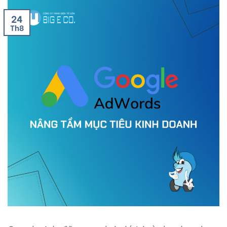
24
Th8