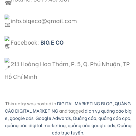
info.bigeco@gmail.com
Facebook:
BIG E CO
211 Hoàng Hoa Thám, P. 5, Q. Phú Nhuận, TP
Hồ Chí Minh
This entry was posted in
DIGITAL MARKETING BLOG
,
QUẢNG
CÁO DIGITAL MARKETING
and tagged
dịch vụ quảng cáo big
e
,
google ads
,
Google Adwords
,
Quảng cáo
,
quảng cáo cpc
,
quảng cáo digital marketing
,
quảng cáo google ads
,
Quảng
cáo trực tuyến
.