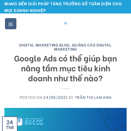
Skip
MANG ĐẾN GIẢI PHÁP TĂNG TRƯỞNG SỐ TOÀN DIỆN CHO
MỌI DOANH NGHIỆP
to
content
DIGITAL MARKETING BLOG
,
QUẢNG CÁO DIGITAL
MARKETING
Google Ads có thể giúp bạn
nâng tầm mục tiêu kinh
doanh như thế nào?
POSTED ON
24/08/2021
BY
TRẦN THỊ LAN ANH
24
Th8