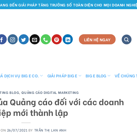
ANG ĐẾN GIẢI PHÁP TĂNG TRƯỞNG SỐ TOÀN DIỆN CHO MỌI DOANH NGHI
LIÊN HỆ NGAY
Á DỊCH VỤ BIG E CO.
GIẢI PHÁP BIG E
BIG E BLOG
VỀ CHÚNG 
ETING BLOG
,
QUẢNG CÁO DIGITAL MARKETING
ủa Quảng cáo đối với các doanh
iệp mới thành lập
 ON
26/07/2021
BY
TRẦN THỊ LAN ANH