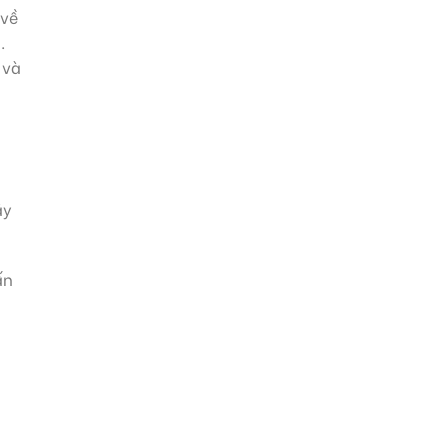
 về
.
 và
ãy
ấn