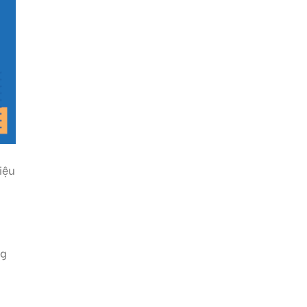
iệu
ng