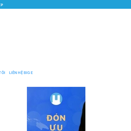
ỆP
TÔI
LIÊN HỆ BIG E