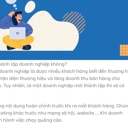
thành lập doanh nghiệp không?
oanh nghiệp là được nhiều khách hàng biết đến thương h
hận diện thương hiệu và tăng doanh thu bán hàng cho
 Tuy nhiên, là một doanh nghiệp mới thành lập thì sẽ có
ng nội dung hoàn chỉnh trước khi ra mắt khách hàng. Chú
keting khác trước như mạng xã hội, website ,…Khi doanh
iến hành việc chạy quảng cáo.