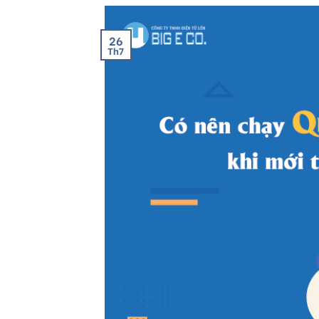
26
Th7