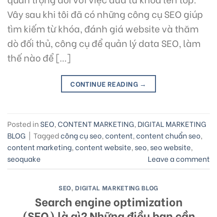
Vây sau khi tôi đã có những công cụ SEO giúp
tìm kiếm từ khóa, đánh giá website và thăm
dò đối thủ, công cụ để quản lý data SEO, làm
thế nào để […]
CONTINUE READING
→
Posted in
SEO
,
CONTENT MARKETING
,
DIGITAL MARKETING
BLOG
|
Tagged
công cụ seo
,
content
,
content chuẩn seo
,
content marketing
,
content website
,
seo
,
seo website
,
seoquake
Leave a comment
SEO
,
DIGITAL MARKETING BLOG
Search engine optimization
(SEO) là gì? Những điều bạn cần