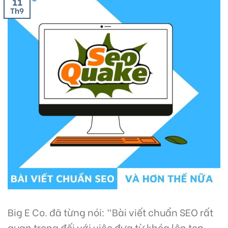
11
Th9
Big E Co. đã từng nói: “Bài viết chuẩn SEO rất
quan trọng đối với việc đưa từ khóa lên top.