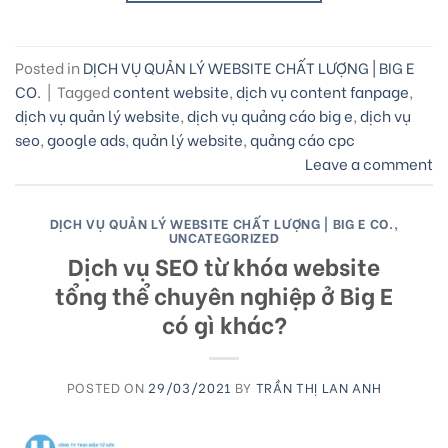
Posted in
DỊCH VỤ QUẢN LÝ WEBSITE CHẤT LƯỢNG | BIG E
CO.
|
Tagged
content website
,
dịch vụ content fanpage
,
dịch vụ quản lý website
,
dịch vụ quảng cáo big e
,
dịch vụ
seo
,
google ads
,
quản lý website
,
quảng cáo cpc
Leave a comment
DỊCH VỤ QUẢN LÝ WEBSITE CHẤT LƯỢNG | BIG E CO.
,
UNCATEGORIZED
Dịch vụ SEO từ khóa website
tổng thể chuyên nghiệp ở Big E
có gì khác?
POSTED ON
29/03/2021
BY
TRẦN THỊ LAN ANH