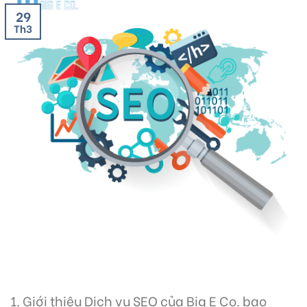
29
Th3
1. Giới thiệu Dịch vụ SEO của Big E Co. bao