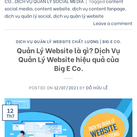
CO.
,
DỊCH VỤ QUẢN LÝ SOCIAL MEDIA
|
Tagged
content
social media
,
content website
,
dịch vụ content fanpage
,
dịch vụ quản lý social
,
dịch vụ quản lý website
Leave a comment
DỊCH VỤ QUẢN LÝ WEBSITE CHẤT LƯỢNG | BIG E CO.
Quản Lý Website là gì? Dịch Vụ
Quản Lý Website hiệu quả của
Big E Co.
POSTED ON
12/07/2021
BY
ĐỖ HỮU LỄ
12
Th7