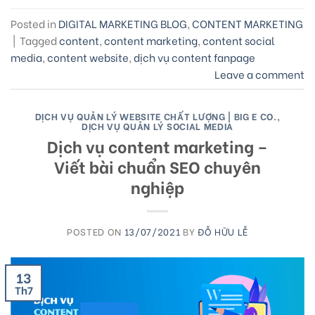
Posted in
DIGITAL MARKETING BLOG
,
CONTENT MARKETING
|
Tagged
content
,
content marketing
,
content social
media
,
content website
,
dịch vụ content fanpage
Leave a comment
DỊCH VỤ QUẢN LÝ WEBSITE CHẤT LƯỢNG | BIG E CO.
,
DỊCH VỤ QUẢN LÝ SOCIAL MEDIA
Dịch vụ content marketing –
Viết bài chuẩn SEO chuyên
nghiệp
POSTED ON
13/07/2021
BY
ĐỖ HỮU LỄ
13
Th7