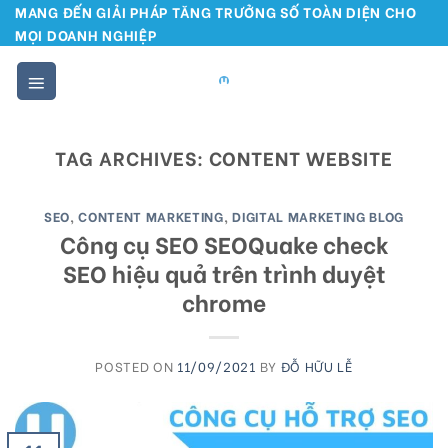
Skip
MANG ĐẾN GIẢI PHÁP TĂNG TRƯỞNG SỐ TOÀN DIỆN CHO
MỌI DOANH NGHIỆP
to
content
TAG ARCHIVES:
CONTENT WEBSITE
SEO
,
CONTENT MARKETING
,
DIGITAL MARKETING BLOG
Công cụ SEO SEOQuake check
SEO hiệu quả trên trình duyệt
chrome
POSTED ON
11/09/2021
BY
ĐỖ HỮU LỄ