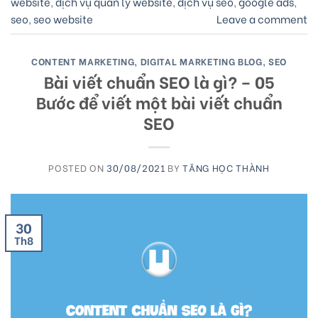
website
,
dịch vụ quản lý website
,
dịch vụ seo
,
google ads
,
seo
,
seo website
Leave a comment
CONTENT MARKETING
,
DIGITAL MARKETING BLOG
,
SEO
Bài viết chuẩn SEO là gì? – 05
Bước để viết một bài viết chuẩn
SEO
POSTED ON
30/08/2021
BY
TĂNG HỌC THÀNH
30
Th8