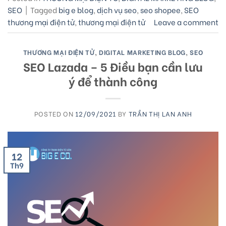
SEO
|
Tagged
big e blog
,
dịch vụ seo
,
seo shopee
,
SEO
thương mại điện tử
,
thương mại điện tử
Leave a comment
THƯƠNG MẠI ĐIỆN TỬ
,
DIGITAL MARKETING BLOG
,
SEO
SEO Lazada – 5 Điều bạn cần lưu
ý để thành công
POSTED ON
12/09/2021
BY
TRẦN THỊ LAN ANH
12
Th9