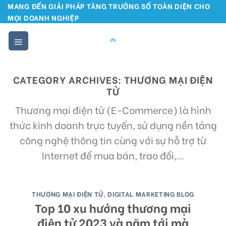
Skip
MANG ĐẾN GIẢI PHÁP TĂNG TRƯỞNG SỐ TOÀN DIỆN CHO
MỌI DOANH NGHIỆP
to
content
CATEGORY ARCHIVES:
THƯƠNG MẠI ĐIỆN
TỬ
Thương mại điện tử (E-Commerce) là hình
thức kinh doanh trực tuyến, sử dụng nền tảng
công nghệ thông tin cùng với sự hỗ trợ từ
Internet để mua bán, trao đổi,…
THƯƠNG MẠI ĐIỆN TỬ
,
DIGITAL MARKETING BLOG
Top 10 xu hướng thương mại
điện tử 2023 và năm tới mà