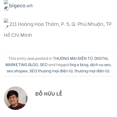
bigeco.vn
211 Hoàng Hoa Thám, P. 5, Q. Phú Nhuận, TP
Hồ Chí Minh
This entry was posted in
THƯƠNG MẠI ĐIỆN TỬ
,
DIGITAL
MARKETING BLOG
,
SEO
and tagged
big e blog
,
dịch vụ seo
,
seo shopee
,
SEO thương mại điện tử
,
thương mại điện tử
.
ĐỖ HỮU LỄ