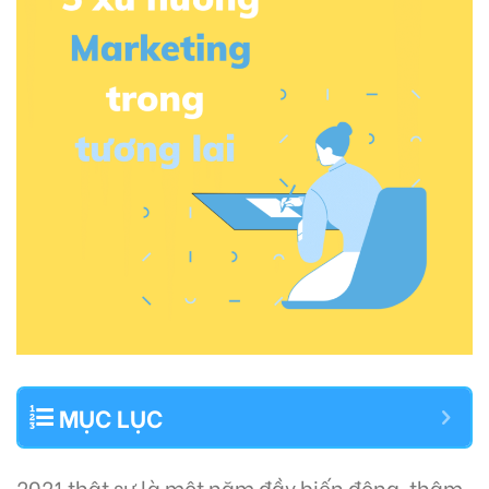
MỤC LỤC
2021 thật sự là một năm đầy biến động, thậm