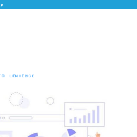
ỆP
TÔI
LIÊN HỆ BIG E