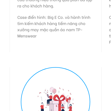
ra cho khách hàng.
h
Case điển hình: Big E Co. và hành trình
C
tìm kiếm khách hàng tiềm năng cho
n
xưởng may mặc quần áo nam TP-
c
Menswear