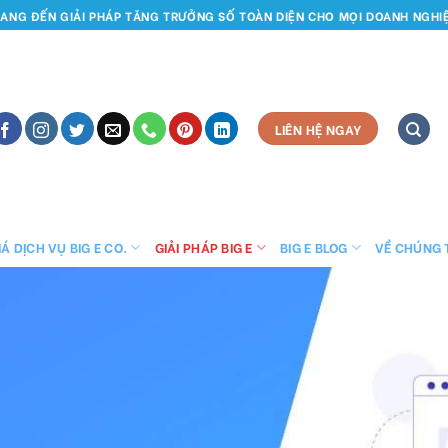
ANG ĐẾN GIẢI PHÁP TĂNG TRƯỞNG SỐ TOÀN DIỆN CHO MỌI DOANH NGHI
LIÊN HỆ NGAY
Á DỊCH VỤ BIG E CO.
GIẢI PHÁP BIG E
BIG E BLOG
VỀ CHÚNG 