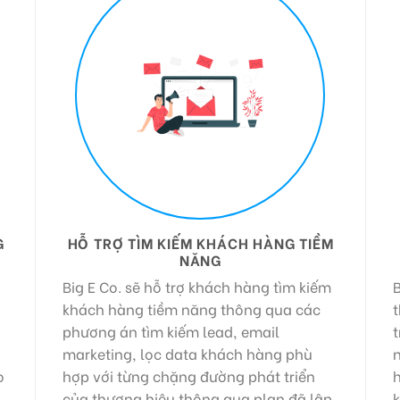
G
HỖ TRỢ TÌM KIẾM KHÁCH HÀNG TIỀM
NĂNG
Big E Co. sẽ hỗ trợ khách hàng tìm kiếm
B
khách hàng tiềm năng thông qua các
phương án tìm kiếm lead, email
t
marketing, lọc data khách hàng phù
n
o
hợp với từng chặng đường phát triển
h
của thương hiệu thông qua plan đã lập