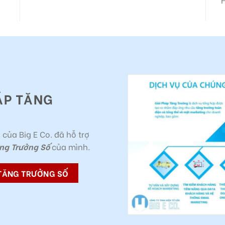
ÁP TĂNG
 của Big E Co. đã hỗ trợ
ng Trưởng Số
của mình.
 TĂNG TRƯỞNG SỐ