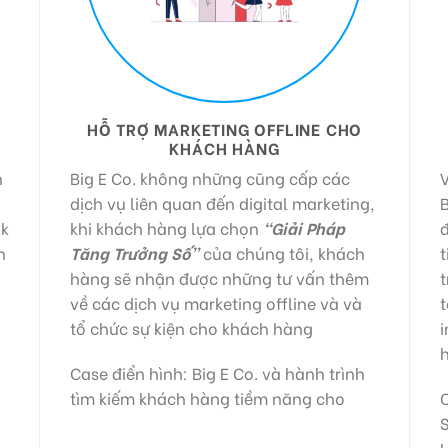
HỖ TRỢ MARKETING OFFLINE CHO
KHÁCH HÀNG
n
Big E Co. không những cũng cấp các
V
dịch vụ liên quan đến digital marketing,
B
ok
khi khách hàng lựa chọn
“Giải Pháp
n
Tăng Trưởng Số”
của chúng tôi, khách
t
hàng sẽ nhận được những tư vấn thêm
t
về các dịch vụ marketing offline và và
tổ chức sự kiện cho khách hàng
h
Case điển hình: Big E Co. và hành trình
tìm kiếm khách hàng tiềm năng cho
C