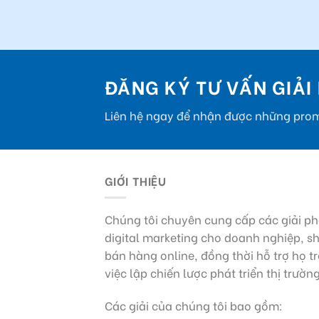
ĐĂNG KÝ TƯ VẤN GIẢI
Liên hệ ngay để nhận được những prom
GIỚI THIỆU
Chúng tôi chuyên cung cấp các giải p
digital marketing cho doanh nghiệp, s
bán hàng online, đồng thời hỗ trợ họ t
việc lập chiến lược phát triển thị trườn
Các giải của chúng tôi bao gồm: