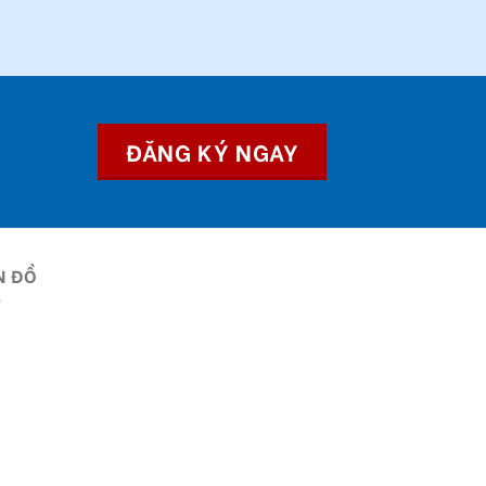
ĐĂNG KÝ NGAY
N ĐỒ