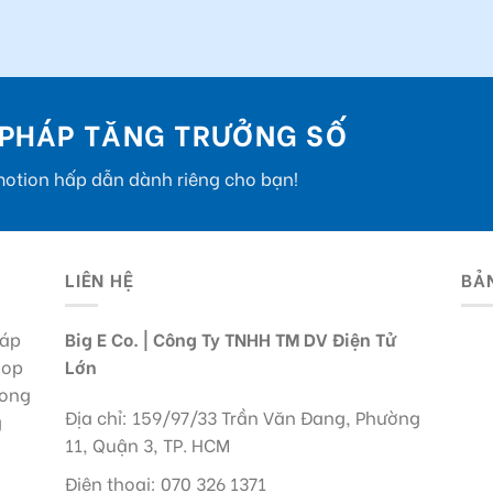
 PHÁP TĂNG TRƯỞNG SỐ
otion hấp dẫn dành riêng cho bạn!
LIÊN HỆ
BẢ
háp
Big E Co. | Công Ty TNHH TM DV Điện Tử
hop
Lớn
rong
Địa chỉ: 159/97/33 Trần Văn Đang, Phường
g
11, Quận 3, TP. HCM
Điện thoại: 070 326 1371