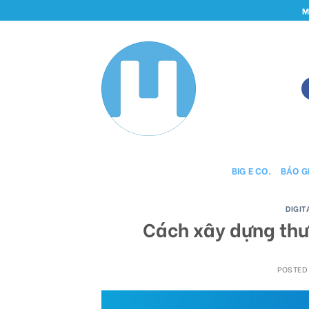
Skip
M
to
content
BIG E CO.
BÁO GI
DIGI
Cách xây dựng thư
POSTED