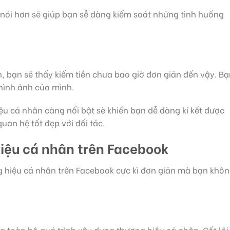
nói hơn sẽ giúp bạn sễ dàng kiểm soát những tình huống
, bạn sẽ thấy kiếm tiền chưa bao giờ đơn giản đến vậy. B
 hình ảnh của mình.
ệu cá nhân càng nổi bật sẽ khiến bạn dễ dàng kí kết được
an hệ tốt đẹp với đối tác.
iệu cá nhân trên Facebook
g hiệu cá nhân trên Facebook cực kì đơn giản mà bạn khô
g toàn bộ quá trình xây dựng thương hiệu cá nhân. Cốt lõi