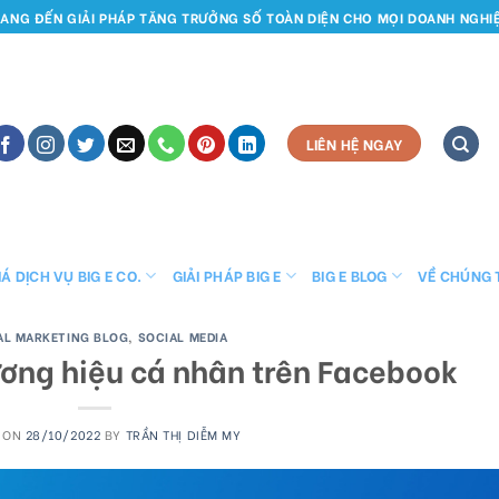
ANG ĐẾN GIẢI PHÁP TĂNG TRƯỞNG SỐ TOÀN DIỆN CHO MỌI DOANH NGHI
LIÊN HỆ NGAY
Á DỊCH VỤ BIG E CO.
GIẢI PHÁP BIG E
BIG E BLOG
VỀ CHÚNG 
TAL MARKETING BLOG
,
SOCIAL MEDIA
ơng hiệu cá nhân trên Facebook
 ON
28/10/2022
BY
TRẦN THỊ DIỄM MY