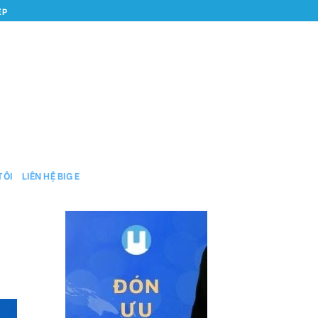
ỆP
TÔI
LIÊN HỆ BIG E