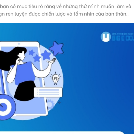
 bạn có mục tiêu rõ ràng về những thứ mình muốn làm và
ạn rèn luyện được chiến lược và tầm nhìn của bản thân..