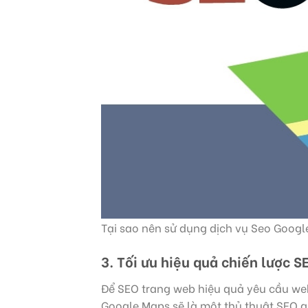
Tại sao nên sử dụng dịch vụ Seo Goog
3. Tối ưu hiệu quả chiến lược S
Để SEO trang web hiệu quả yêu cầu web
Google Maps sẽ là một thủ thuật SEO g