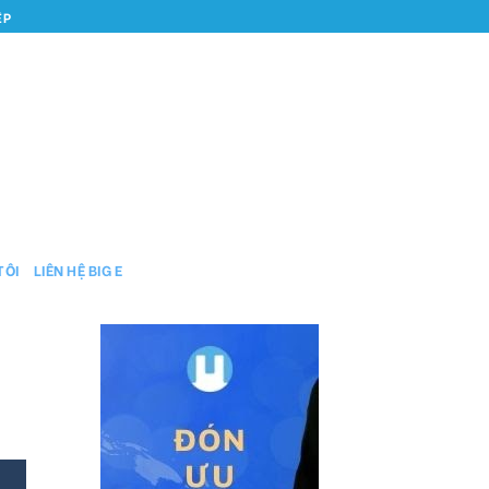
ỆP
TÔI
LIÊN HỆ BIG E