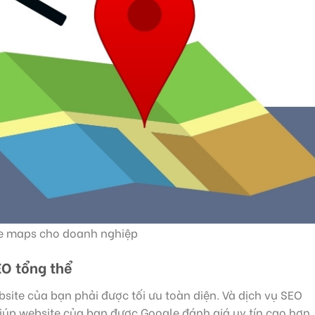
le maps cho doanh nghiệp
EO tổng thể
site của bạn phải được tối ưu toàn diện. Và dịch vụ SEO
iúp website của bạn được Google đánh giá uy tín cao hơn