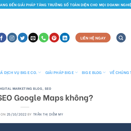
ANG ĐẾN GIẢI PHÁP TĂNG TRƯỞNG SỐ TOÀN DIỆN CHO MỌI DOANH NGHI
LIÊN HỆ NGAY
Á DỊCH VỤ BIG E CO.
GIẢI PHÁP BIG E
BIG E BLOG
VỀ CHÚNG 
DIGITAL MARKETING BLOG
,
SEO
 SEO Google Maps không?
 ON
25/10/2022
BY
TRẦN THỊ DIỄM MY