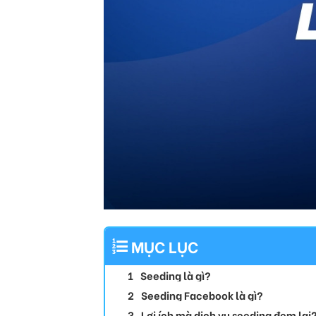
MỤC LỤC
Seeding là gì?
Seeding Facebook là gì?
Lợi ích mà dịch vụ seeding đem lại