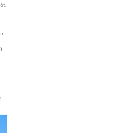
ốt.
ớn
g
m
g