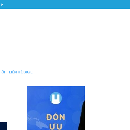
ỆP
TÔI
LIÊN HỆ BIG E