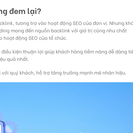
ng đem lại
?
acklink, tương trợ vào hoạt động SEO của đơn vị. Nhưng kh
eeding mang đến nguồn backlink với giá trị cũng như chất
ho hoạt động SEO của tổ chức.
 điều kiện thuận lợi giúp khách hàng tiềm năng dễ dàng ti
ệu quả nhất.
 với quý khách, hỗ trợ tăng trưởng mạnh mẽ nhãn hiệu.