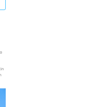
ủa
tin
h