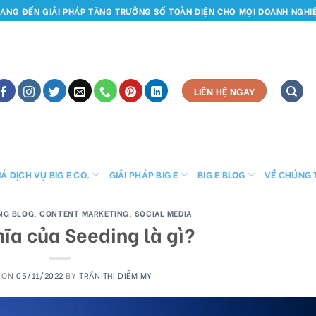
ANG ĐẾN GIẢI PHÁP TĂNG TRƯỞNG SỐ TOÀN DIỆN CHO MỌI DOANH NGHI
LIÊN HỆ NGAY
Á DỊCH VỤ BIG E CO.
GIẢI PHÁP BIG E
BIG E BLOG
VỀ CHÚNG 
ING BLOG
,
CONTENT MARKETING
,
SOCIAL MEDIA
ĩa của Seeding là gì?
D ON
05/11/2022
BY
TRẦN THỊ DIỄM MY