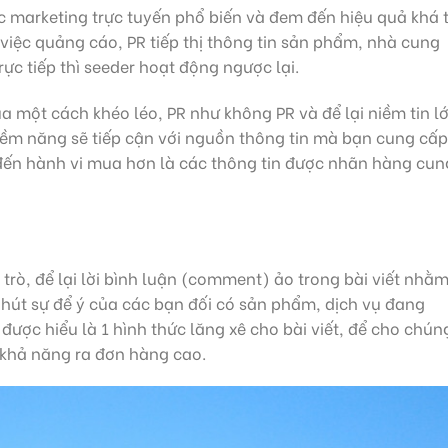
c marketing trực tuyến phổ biến và đem đến hiệu quả khá t
việc quảng cáo, PR tiếp thị thông tin sản phẩm, nhà cung
c tiếp thì seeder hoạt động ngược lại.
a một cách khéo léo, PR như không PR và để lại niềm tin l
iềm năng sẽ tiếp cận với nguồn thông tin mà bạn cung cấp
đến hành vi mua hơn là các thông tin được nhãn hàng cun
?
rò, để lại lời bình luận (comment) ảo trong bài viết nhằ
 hút sự để ý của các bạn đối có sản phẩm, dịch vụ đang
được hiểu là 1 hình thức lăng xê cho bài viết, để cho chún
o khả năng ra đơn hàng cao.