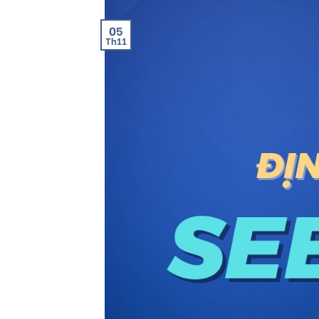
05
Th11