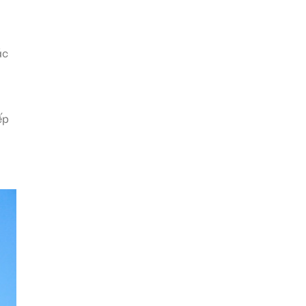
ác
ếp