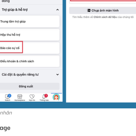
 nhân
page