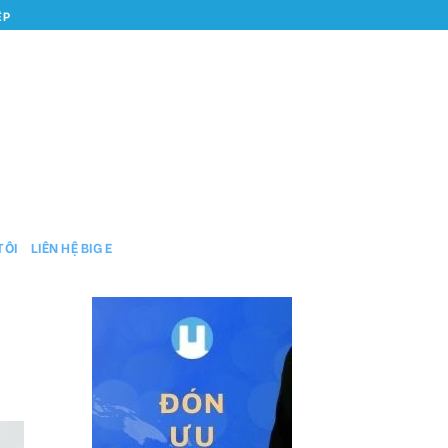
ỆP
TÔI
LIÊN HỆ BIG E