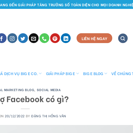
ANG ĐẾN GIẢI PHÁP TĂNG TRƯỞNG SỐ TOÀN DIỆN CHO MỌI DOANH NGHI
LIÊN HỆ NGAY
Á DỊCH VỤ BIG E CO.
GIẢI PHÁP BIG E
BIG E BLOG
VỀ CHÚNG 
TAL MARKETING BLOG
,
SOCIAL MEDIA
rợ Facebook có gì?
 ON
20/12/2022
BY
ĐẶNG THỊ HỒNG VÂN