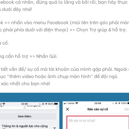
acebook cá nhân, đừng quá lo lắng và bối rối, bạn hãy thực
 dưới đây nhé!
ok => nhấn vào menu Facebook (mũi tên trên góc phải mà
phải phía dưới với điện thoại) => Chọn Trợ giúp & hỗ trợ.
 cố.
g cần hỗ trợ => Nhấn Gửi.
tiết vấn đề/ sự cố mà tài khoản của mình gặp phải. Ngoài 
mục “thêm video hoặc ảnh chụp màn hình” để đội ngũ
 xác nhất cho bạn nhé!