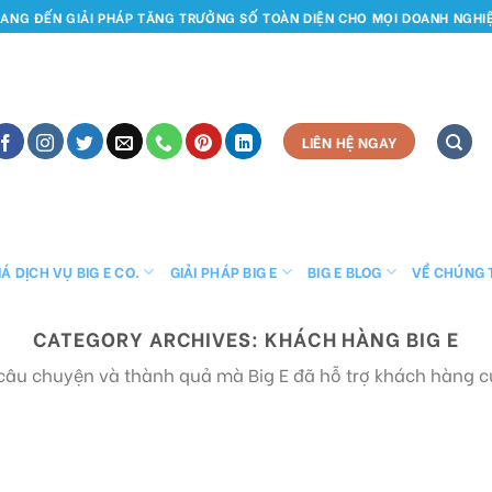
ANG ĐẾN GIẢI PHÁP TĂNG TRƯỞNG SỐ TOÀN DIỆN CHO MỌI DOANH NGHI
LIÊN HỆ NGAY
Á DỊCH VỤ BIG E CO.
GIẢI PHÁP BIG E
BIG E BLOG
VỀ CHÚNG 
CATEGORY ARCHIVES:
KHÁCH HÀNG BIG E
âu chuyện và thành quả mà Big E đã hỗ trợ khách hàng 