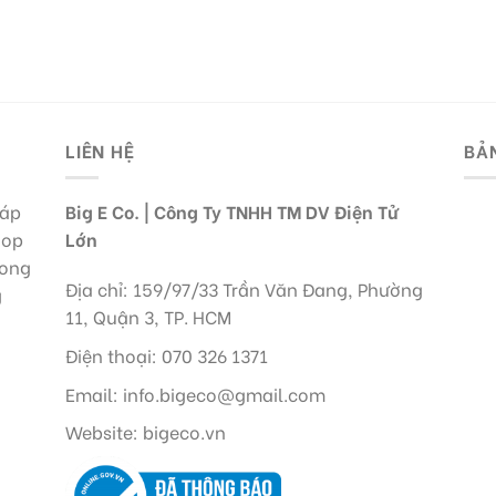
LIÊN HỆ
BẢ
háp
Big E Co. | Công Ty TNHH TM DV Điện Tử
hop
Lớn
rong
Địa chỉ: 159/97/33 Trần Văn Đang, Phường
g
11, Quận 3, TP. HCM
Điện thoại: 070 326 1371
Email: info.bigeco@gmail.com
Website: bigeco.vn