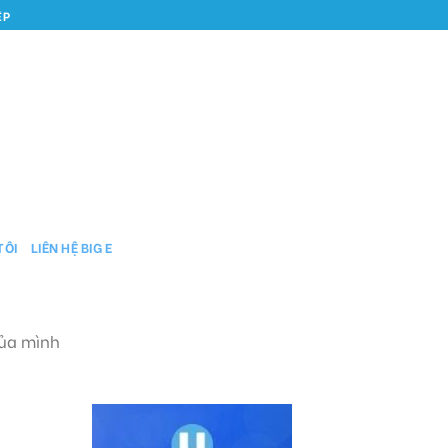
ỆP
TÔI
LIÊN HỆ BIG E
của mình